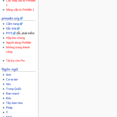
Các thay đổi từ PmWiki
1
Nâng cấp từ PmWiki 1
pmwiki.org
Cẩm nang
Sắc thái
PITS
(lỗi, phát triển)
Hộp thư chung
Người dùng PmWiki
Những trang thành
công
Tài trợ cho Pm
Ngôn ngữ
Anh
Ca-ta-lan
Séc
Trung Quốc
Đan-mach
Đức
Tây-ban-nha
Pháp
Ý