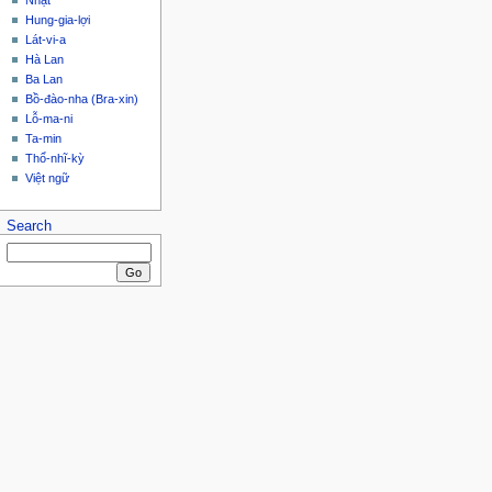
Nhật
Hung-gia-lợi
Lát-vi-a
Hà Lan
Ba Lan
Bồ-đào-nha (Bra-xin)
Lỗ-ma-ni
Ta-min
Thổ-nhĩ-kỳ
Việt ngữ
Search