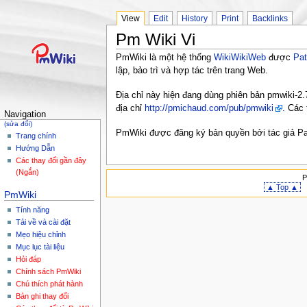
View
Edit
History
Print
Backlinks
Pm Wiki Vi
PmWiki là một hệ thống
WikiWikiWeb
được
Pat
lập, bảo trì và hợp tác trên trang Web.
Địa chỉ này hiện đang dùng phiên bản pmwiki-2
địa chỉ
http://pmichaud.com/pub/pmwiki
. Các 
Navigation
(sửa đổi)
PmWiki được đăng ký bản quyền bởi tác giả Pat
Trang chính
Hướng Dẫn
Các thay đổi gần đây
(Ngắn)
P
▲ Top ▲
PmWiki
Tính năng
Tải về và cài đặt
Mẹo hiệu chỉnh
Mục lục tài liệu
Hỏi đáp
Chính sách PmWiki
Chú thích phát hành
Bản ghi thay đổi