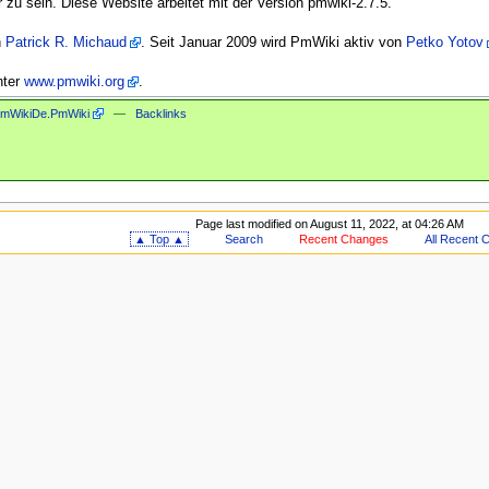
 zu sein. Diese Website arbeitet mit der Version pmwiki-2.7.5.
n
Patrick R. Michaud
. Seit Januar 2009 wird PmWiki aktiv von
Petko Yotov
nter
www.pmwiki.org
.
mWikiDe.PmWiki
—
Backlinks
Page last modified on August 11, 2022, at 04:26 AM
▲ Top ▲
Search
Recent Changes
All Recent 