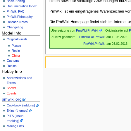
bieten sowie für vielfältige Anwendungen nutzbar
Basic Editing
Documentation Index
PmWiki ist ein eingetragenes Warenzeichen vo
PmWiki FAQ
PmWikiPhilosophy
Die PmWiki-Homepage findet sich im Internet u
Release Notes
ChangeLog
Übersetzung von
PmWiki.PmWiki
, Originalseite auf
P
Model Info
Zuletzt geändert:
PmWikiDe.PmWiki
am 11.08.2022
Original Finish
PmWiki.PmWiki
am 03.02.2013
Plastic
Resin
China
Customs
Resins
Hobby Info
Abbreviations and
Terms
Shows
Events
pmwiki.org
Cookbook (addons)
Skins (themes)
PITS (issue
tracking)
Mailing Lists