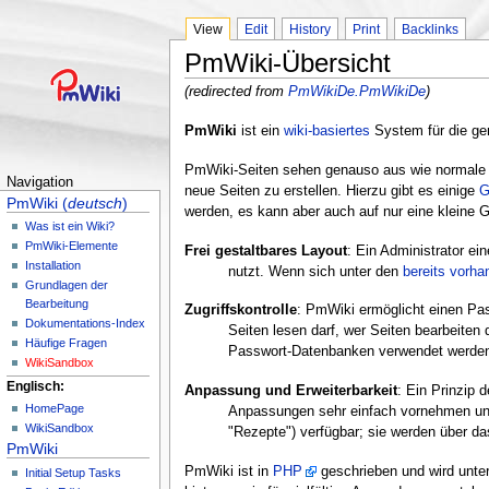
View
Edit
History
Print
Backlinks
PmWiki-Übersicht
(redirected from
PmWikiDe.PmWikiDe
)
PmWiki
ist ein
wiki-basiertes
System für die ge
PmWiki-Seiten sehen genauso aus wie normale W
Navigation
neue Seiten zu erstellen. Hierzu gibt es einige
G
PmWiki (
deutsch
)
werden, es kann aber auch auf nur eine kleine 
Was ist ein Wiki?
PmWiki-Elemente
Frei gestaltbares Layout
: Ein Administrator e
Installation
nutzt. Wenn sich unter den
bereits vorh
Grundlagen der
Bearbeitung
Zugriffskontrolle
: PmWiki ermöglicht einen Pas
Dokumentations-Index
Seiten lesen darf, wer Seiten bearbeiten
Häufige Fragen
Passwort-Datenbanken verwendet werden
WikiSandbox
Englisch:
Anpassung und Erweiterbarkeit
: Ein Prinzip 
HomePage
Anpassungen sehr einfach vornehmen und
WikiSandbox
"Rezepte") verfügbar; sie werden über d
PmWiki
PmWiki ist in
PHP
geschrieben und wird unte
Initial Setup Tasks