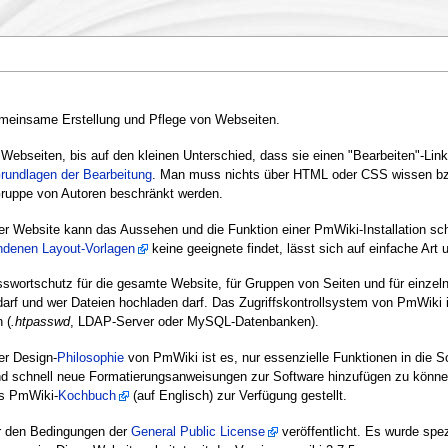
meinsame Erstellung und Pflege von Webseiten.
ebseiten, bis auf den kleinen Unterschied, dass sie einen "Bearbeiten"-Lin
rundlagen der Bearbeitung
. Man muss nichts über HTML oder CSS wissen bzw
Gruppe von Autoren beschränkt werden.
iner Website kann das Aussehen und die Funktion einer PmWiki-Installation sc
andenen Layout-Vorlagen
keine geeignete findet, lässt sich auf einfache Art
swortschutz für die gesamte Website, für Gruppen von Seiten und für einzel
 darf und wer Dateien hochladen darf. Das Zugriffskontrollsystem von PmWiki 
 (
.htpasswd
, LDAP-Server oder MySQL-Datenbanken).
der Design-
Philosophie
von PmWiki ist es, nur essenzielle Funktionen in die Sof
 schnell neue Formatierungsanweisungen zur Software hinzufügen zu können.
as PmWiki-
Kochbuch
(auf Englisch) zur Verfügung gestellt.
r den Bedingungen der
General Public License
veröffentlicht. Es wurde spez