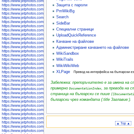
https://www.jetphotos.com/photographer/598312
Защита с пароли
https://www.jetphotos.com/photographer/598317
https://www.jetphotos.com/photographer/598318
PmWikiBg
https://www.jetphotos.com/photographer/598320
Search
https://www.jetphotos.com/photographer/598321
https://www.jetphotos.com/photographer/598322
SideBar
https://www.jetphotos.com/photographer/598324
Специални страници
https://www.jetphotos.com/photographer/598328
https://www.jetphotos.com/photographer/598340
UploadQuickReference
https://www.jetphotos.com/photographer/598341
Качване на файлове
https://www.jetphotos.com/photographer/598346
https://www.jetphotos.com/photographer/598349
Администриране качването на файлове
https://www.jetphotos.com/photographer/598357
WikiSandbox
https://www.jetphotos.com/photographer/598366
WikiTrails
https://www.jetphotos.com/photographer/598372
https://www.jetphotos.com/photographer/598374
WikiWikiWeb
https://www.jetphotos.com/photographer/598378
XLPage
Превод на интерфейса на български ез
https://www.jetphotos.com/photographer/600028
https://www.jetphotos.com/photographer/600031
https://www.jetphotos.com/photographer/600032
Забележка: препоръчително е за имена на 
https://www.jetphotos.com/photographer/600034
примерно
, за превода на
DocumentationIndex
https://www.jetphotos.com/photographer/600036
https://www.jetphotos.com/photographer/600037
страница на български се пише
[[Documentat
https://www.jetphotos.com/photographer/600039
български чрез командата (:title Заглавие:).
https://www.jetphotos.com/photographer/600041
https://www.jetphotos.com/photographer/600042
https://www.jetphotos.com/photographer/600045
https://www.jetphotos.com/photographer/600046
https://www.jetphotos.com/photographer/600047
https://www.jetphotos.com/photographer/600048
▲ Top ▲
https://www.jetphotos.com/photographer/600050
https://www.jetphotos.com/photographer/600051