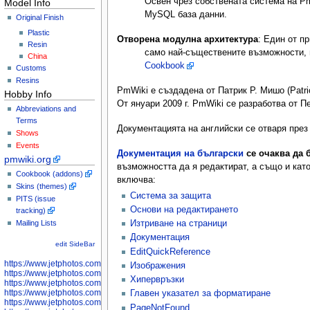
Освен чрез собствената система на Pm
Model Info
MySQL база данни.
Original Finish
Plastic
Отворена модулна архитектура
: Един от п
Resin
само най-съществените възможности, н
China
Cookbook
Customs
Resins
PmWiki е създадена от Патрик Р. Мишо (Patr
Hobby Info
От януари 2009 г. PmWiki се разработва от Пе
Abbreviations and
Terms
Документацията на английски се отваря през
Shows
Events
Документация на български
се очаква да 
pmwiki.org
възможността да я редактират, а също и кат
Cookbook (addons)
включва:
Skins (themes)
Система за защита
PITS (issue
Основи на редактирането
tracking)
Изтриване на страници
Mailing Lists
Документация
edit SideBar
EditQuickReference
https://www.jetphotos.com/photographer/598301
Изображения
https://www.jetphotos.com/photographer/598304
Хипервръзки
https://www.jetphotos.com/photographer/598305
https://www.jetphotos.com/photographer/598307
Главен указател за форматиране
https://www.jetphotos.com/photographer/598310
PageNotFound