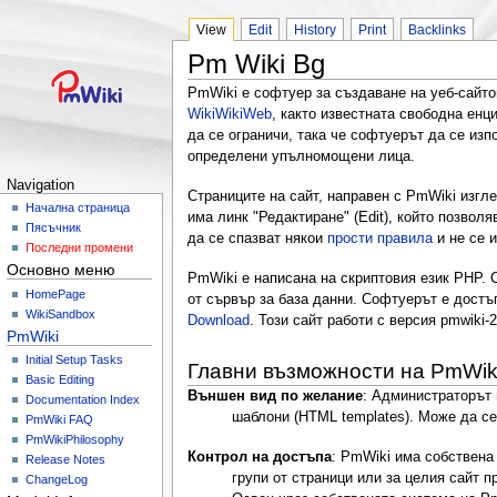
View
Edit
History
Print
Backlinks
Pm Wiki Bg
PmWiki е софтуер за създаване на уеб-сайто
WikiWikiWeb
, както известната свободна енц
да се ограничи, така че софтуерът да се из
определени упълномощени лица.
Navigation
Страниците на сайт, направен с PmWiki изгле
Начална страница
има линк "Редактиране" (Edit), който позвол
Пясъчник
да се спазват някои
прости правила
и не се 
Последни промени
Основно меню
PmWiki е написана на скриптовия език PHP. 
HomePage
от сървър за база данни. Софтуерът е достъ
WikiSandbox
Download
. Този сайт работи с версия pmwiki-2
PmWiki
Initial Setup Tasks
Главни възможности на PmWik
Basic Editing
Външен вид по желание
: Администраторът 
Documentation Index
шаблони (HTML templates). Може да се
PmWiki FAQ
PmWikiPhilosophy
Контрол на достъпа
: PmWiki има собствена 
Release Notes
групи от страници или за целия сайт п
ChangeLog